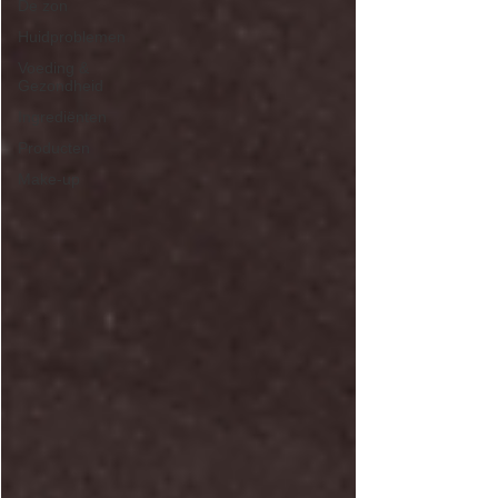
De zon
Huidproblemen
Voeding &
Gezondheid
Ingrediënten
Producten
Make-up