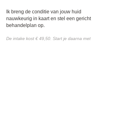
Ik breng de conditie van jouw huid
nauwkeurig in kaart en stel een gericht
behandelplan op.
De intake kost € 49,50. Start je daarna met
het Huidtraject op maat? Dan vervalt dit
bedrag volledig.
Bekijk de tarieven
PLAN JE INTAKE
:
Medisch schoonheidsspecialist en
orthomoleculair therapeut in Leek.