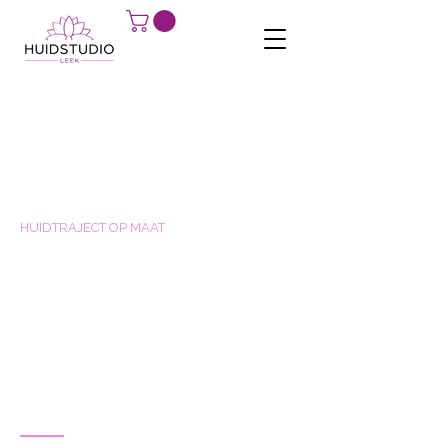
HUIDTRAJECT OP MAAT
Duurzame huidverbetering
vraagt om meer dan een
behandeling. Het vraagt om
een aanpak die begint bij de
oorzaak.