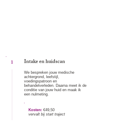
Huidverbetering begint niet met een
behandeling. Het begint met begrijpen wat
er speelt.
Daarom werk ik met een persoonlijk traject
van 9 tot 12 maanden, volledig afgestemd
op jóuw huid en situatie.
Intake en huidscan
1
We bespreken jouw medische
achtergrond, leefstijl,
voedingspatroon en
behandelverleden. Daarna meet ik de
conditie van jouw huid en maak ik
een nulmeting.
Kosten:
€49,50
vervalt bij start traject