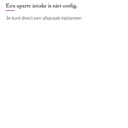
Een aparte intake is niet nodig.
Je kunt direct een afspraak inplannen
via de online agenda.
Bekijk de tarieven
PLAN JE INTAKE
:
Medisch schoonheidsspecialist en
orthomoleculair therapeut in Leek.
Huidverbetering van binnenuit én van buitenaf.
Schreierhoek 13, 9351 AE Leek
info@huidstudioleek.nl
06 51 90 38 73