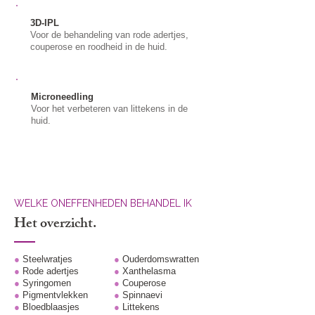
3D-IPL
Voor de behandeling van rode adertjes,
couperose en roodheid in de huid.
Microneedling
Voor het verbeteren van littekens in de
huid.
WELKE ONEFFENHEDEN BEHANDEL IK
Het overzicht.
●
Steelwratjes
●
Ouderdomswratten
●
Rode adertjes
●
Xanthelasma
●
Syringomen
●
Couperose
●
Pigmentvlekken
●
Spinnaevi
●
Bloedblaasjes
●
Littekens