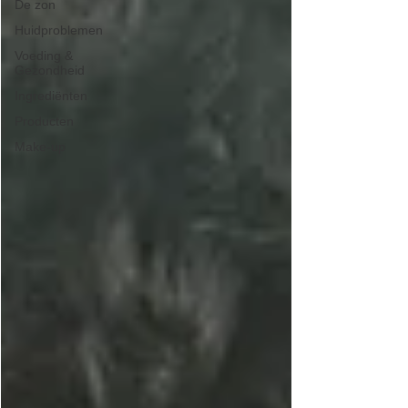
De zon
Huidproblemen
Voeding &
Gezondheid
Ingrediënten
Producten
Make-up