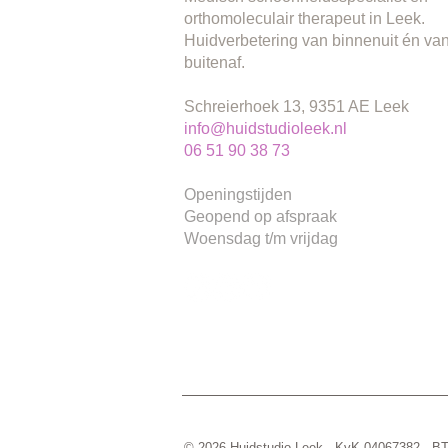
orthomoleculair therapeut in Leek.
Huidverbetering van binnenuit én va
buitenaf.
Schreierhoek 13, 9351 AE Leek
info@huidstudioleek.nl
06 51 90 38 73
Openingstijden
Geopend op afspraak
Woensdag t/m vrijdag
© 2026 Huidstudio Leek · KvK 04067382 ·