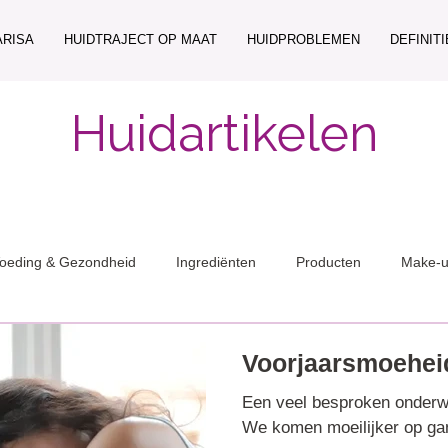
ARISA
HUIDTRAJECT OP MAAT
HUIDPROBLEMEN
DEFINIT
Huidartikelen
oeding & Gezondheid
Ingrediënten
Producten
Make-
Voorjaarsmoehei
Een veel besproken onderwe
We komen moeilijker op gang en hebben minder energie