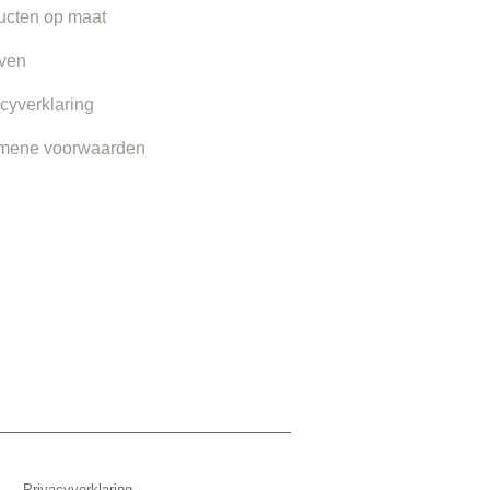
ucten op maat
even
cyverklaring
mene voorwaarden
Privacyverklaring