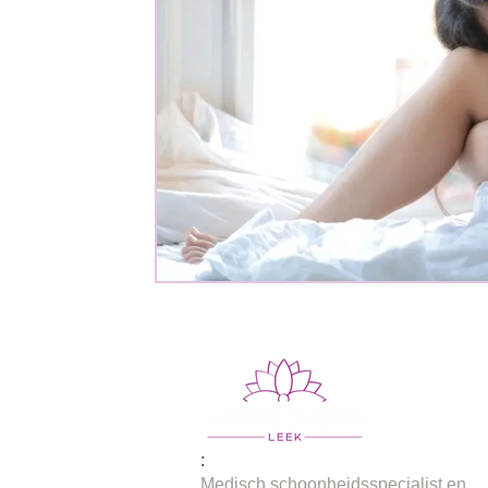
:
Medisch schoonheidsspecialist en