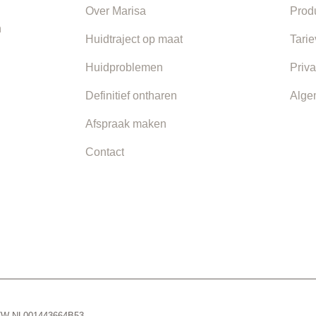
Over Marisa
Prod
n
Huidtraject op maat
Tari
Huidproblemen
Priva
Definitief ontharen
Alge
Afspraak maken
Contact
 BTW NL001443664B53