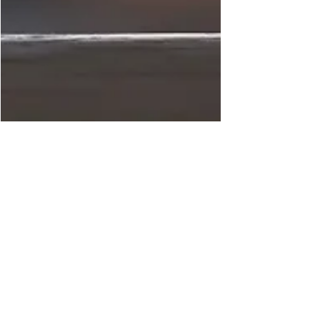
Water
Het meest gebruikte ingrediënt ter wereld
is water, ook in de cosmetica wereld. We