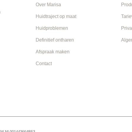
Over Marisa
Prod
n
Huidtraject op maat
Tari
Huidproblemen
Priva
Definitief ontharen
Alge
Afspraak maken
Contact
 BTW NL001443664B53