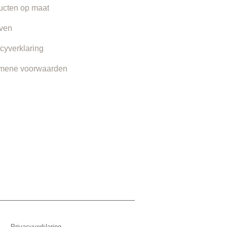
ucten op maat
even
cyverklaring
mene voorwaarden
Privacyverklaring