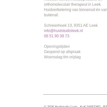
orthomoleculair therapeut in Leek.
Huidverbetering van binnenuit én va
buitenaf.
Schreierhoek 13, 9351 AE Leek
info@huidstudioleek.nl
06 51 90 38 73
Openingstijden
Geopend op afspraak
Woensdag t/m vrijdag
© 2026 Huidstudio Leek · KvK 04067382 ·