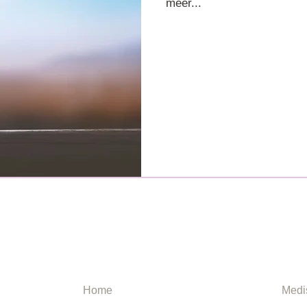
meer...
NAVIGATIE
INF
Home
Medi