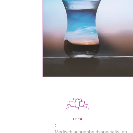
:
Medisch schoonheidsspecialist en