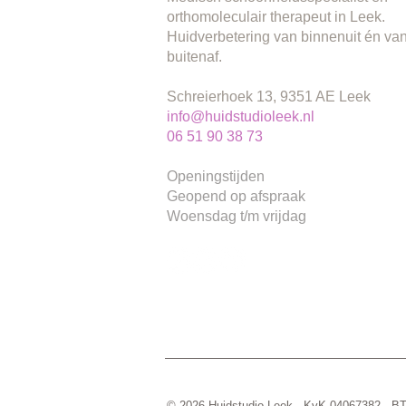
orthomoleculair therapeut in Leek.
Huidverbetering van binnenuit én va
buitenaf.
Schreierhoek 13, 9351 AE Leek
info@huidstudioleek.nl
06 51 90 38 73
Openingstijden
Geopend op afspraak
Woensdag t/m vrijdag
© 2026 Huidstudio Leek · KvK 04067382 ·