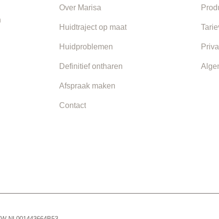
Over Marisa
Prod
n
Huidtraject op maat
Tari
Huidproblemen
Priva
Definitief ontharen
Alge
Afspraak maken
Contact
 BTW NL001443664B53