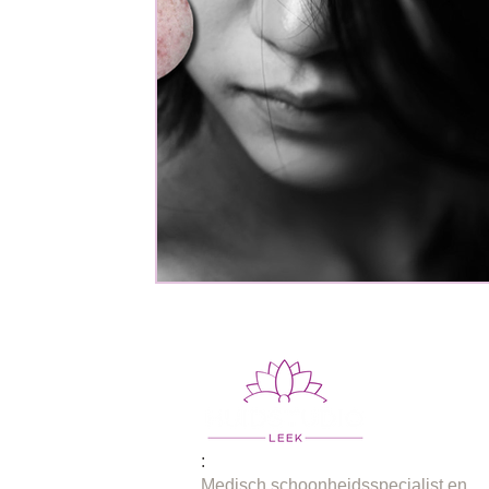
:
Medisch schoonheidsspecialist en