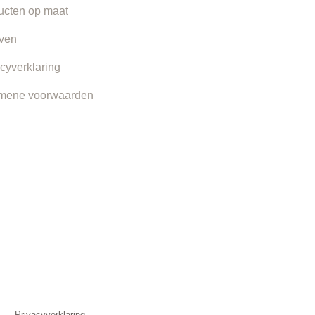
ucten op maat
even
cyverklaring
mene voorwaarden
Privacyverklaring