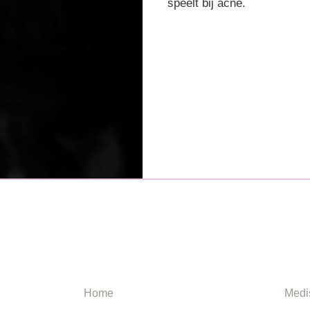
speelt bij acne.
NAVIGATIE
INF
Home
Medi