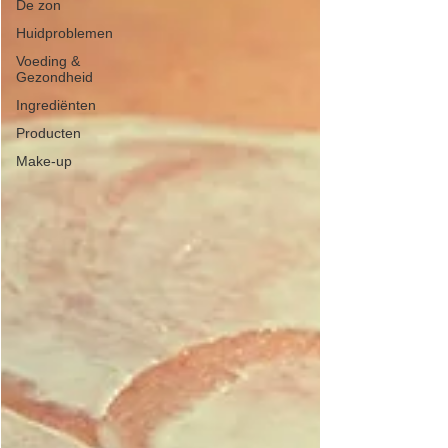
De zon
Huidproblemen
Voeding &
Gezondheid
Ingrediënten
Producten
Make-up