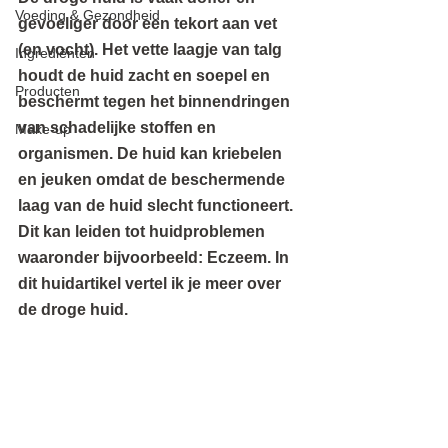
Voeding & Gezondheid
gevoeliger door een tekort aan vet 
(en vocht). Het vette laagje van talg 
Ingrediënten
houdt de huid zacht en soepel en 
Producten
beschermt tegen het binnendringen 
van schadelijke stoffen en 
Make-up
organismen. De huid kan kriebelen 
en jeuken omdat de beschermende 
laag van de huid slecht functioneert. 
Dit kan leiden tot huidproblemen 
waaronder bijvoorbeeld: Eczeem. In 
dit huidartikel vertel ik je meer over 
de droge huid.