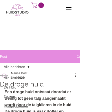
Post
Alle berichten
Marisa Dost
Alle berichten
2 jul 2023
De droge huid
De Huid
Een droge huid ontstaat doordat er 
De zon
weinig tot geen talg aangemaakt 
wordt door de talgklieren in de huid. 
Huidproblemen
De droge huid is vaak doffer en 