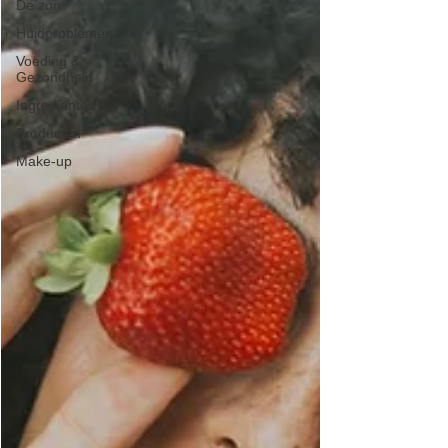
De zon
Huidproblemen
Voeding &
Gezondheid
Ingrediënten
Producten
Make-up