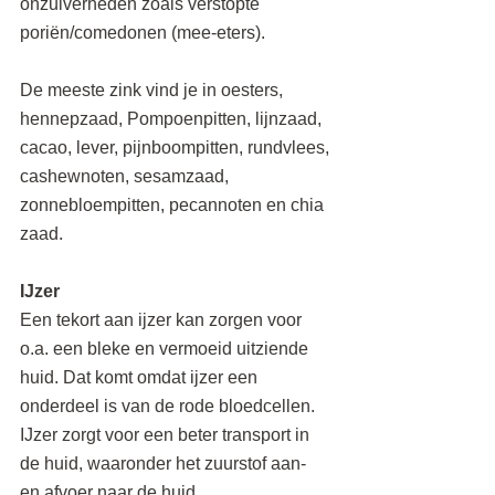
onzuiverheden zoals verstopte 
poriën/comedonen (mee-eters).
De meeste zink vind je in oesters, 
hennepzaad, Pompoenpitten, lijnzaad, 
cacao, lever, pijnboompitten, rundvlees, 
cashewnoten, sesamzaad, 
zonnebloempitten, pecannoten en chia 
zaad.
IJzer
Een tekort aan ijzer kan zorgen voor 
o.a. een bleke en vermoeid uitziende 
huid. Dat komt omdat ijzer een 
onderdeel is van de rode bloedcellen. 
IJzer zorgt voor een beter transport in 
de huid, waaronder het zuurstof aan- 
en afvoer naar de huid.  