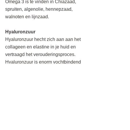
Omega 3 is te vinden in Chiazaad, 
spruiten, algenolie, hennepzaad, 
walnoten en lijnzaad.
Hyaluronzuur
Hyaluronzuur hecht zich aan aan het 
collageen en elastine in je huid en 
vertraagd het verouderingsproces. 
Hyaluronzuur is enorm vochtbindend 
wat voor een goed gehydrateerde huid 
zorgt en fijne lijntjes laat verdwijnen. 
Ook zorgt het vocht in de huid voor een 
goede af- en aanvoer naar de 
lymfevaten. Voor het afvoeren van de 
afvalstoffen in jouw huid en het 
aanvoeren van de voedingsstoffen.
Hyaluronzuur vind je terug in bonen of 