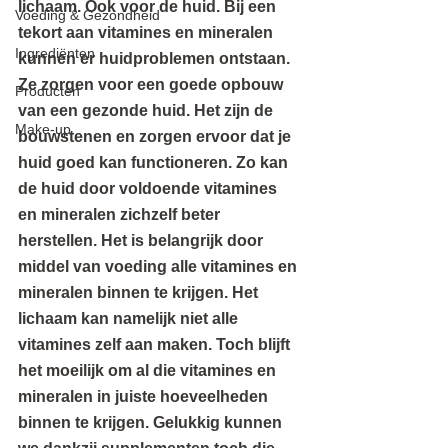
lichaam. Ook voor de huid. Bij een 
Voeding & Gezondheid
tekort aan vitamines en mineralen 
Ingrediënten
kunnen er huidproblemen ontstaan. 
Ze zorgen voor een goede opbouw 
Producten
van een gezonde huid. Het zijn de 
Make-up
bouwstenen en zorgen ervoor dat je 
huid goed kan functioneren. Zo kan 
de huid door voldoende vitamines 
en mineralen zichzelf beter 
herstellen. Het is belangrijk door 
middel van voeding alle vitamines en 
mineralen binnen te krijgen. Het 
lichaam kan namelijk niet alle 
vitamines zelf aan maken. Toch blijft 
het moeilijk om al die vitamines en 
mineralen in juiste hoeveelheden 
binnen te krijgen. Gelukkig kunnen 