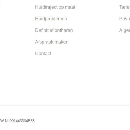
n
Huidtraject op maat
Tari
Huidproblemen
Priva
Definitief ontharen
Alge
Afspraak maken
Contact
 BTW NL001443664B53