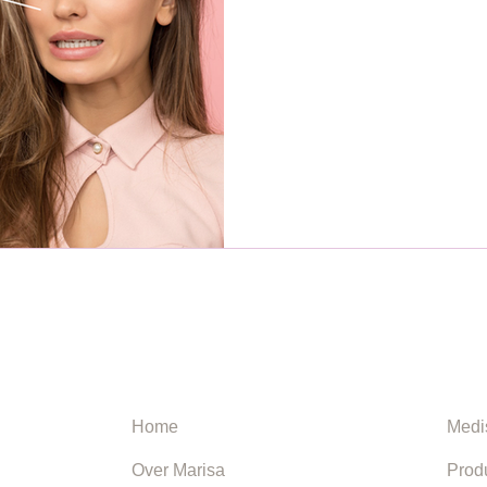
NAVIGATIE
INF
Home
Medi
Over Marisa
Prod