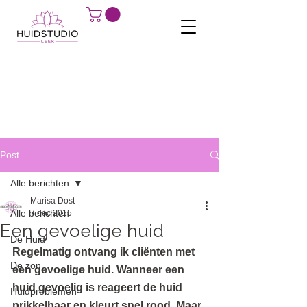
Post
Alle berichten
Marisa Dost
Alle berichten
7 dec 2015
Een gevoelige huid
De Huid
Regelmatig ontvang ik cliënten met 
De zon
een gevoelige huid. Wanneer een 
huid gevoelig is reageert de huid 
Huidproblemen
prikkelbaar en kleurt snel rood. Maar 