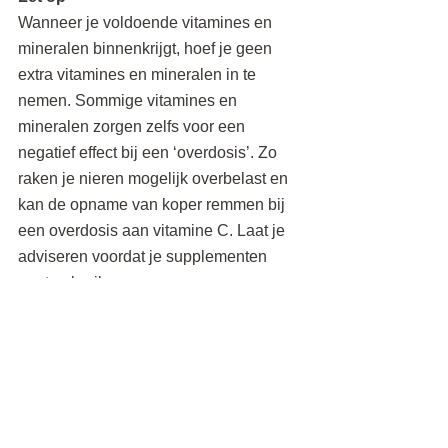
Wanneer je voldoende vitamines en 
mineralen binnenkrijgt, hoef je geen 
extra vitamines en mineralen in te 
nemen. Sommige vitamines en 
mineralen zorgen zelfs voor een 
negatief effect bij een ‘overdosis’. Zo 
raken je nieren mogelijk overbelast en 
kan de opname van koper remmen bij 
een overdosis aan vitamine C. Laat je 
adviseren voordat je supplementen 
gaat gebruiken.
Producten voor de gevoelige huid
Ben jij benieuwd welke producten het 
beste bij jouw gevoelige huid passen? 
Boek dan een Huidscan of vraag een 
Huidadvies op afstand aan voor een op 