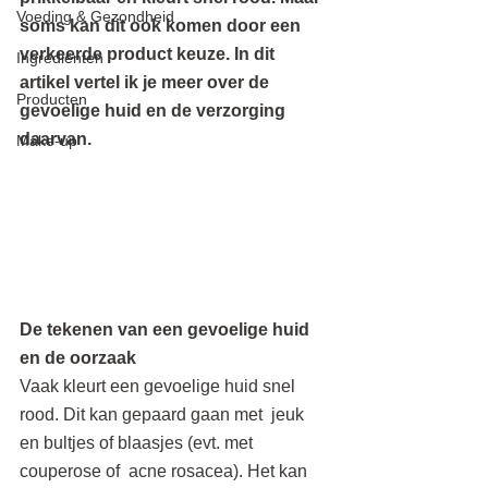
Voeding & Gezondheid
soms kan dit ook komen door een 
verkeerde product keuze. In dit 
Ingrediënten
artikel vertel ik je meer over de 
Producten
gevoelige huid en de verzorging 
daarvan.
Make-up
De tekenen van een gevoelige huid 
en de oorzaak
Vaak kleurt een gevoelige huid snel 
rood. Dit kan gepaard gaan met  jeuk 
en bultjes of blaasjes (evt. met 
couperose of  acne rosacea). Het kan 