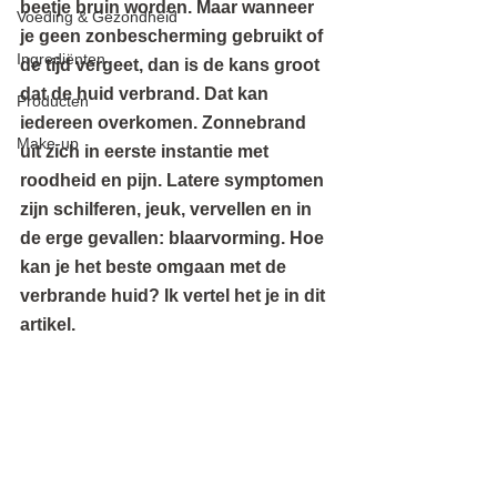
beetje bruin worden. Maar wanneer 
Voeding & Gezondheid
je geen zonbescherming gebruikt of 
Ingrediënten
de tijd vergeet, dan is de kans groot 
dat de huid verbrand. Dat kan 
Producten
iedereen overkomen. Zonnebrand 
Make-up
uit zich in eerste instantie met 
roodheid en pijn. Latere symptomen 
zijn schilferen, jeuk, vervellen en in 
de erge gevallen: blaarvorming. Hoe 
kan je het beste omgaan met de 
verbrande huid? Ik vertel het je in dit 
artikel. 