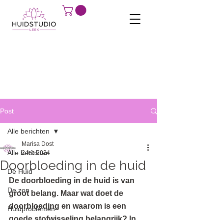
Post
Alle berichten
Marisa Dost
Alle berichten
2 feb 2024
Doorbloeding in de huid
De Huid
De doorbloeding in de huid is van 
De zon
groot belang. Maar wat doet de 
doorbloeding en waarom is een 
Huidproblemen
goede stofwisseling belangrijk? In 