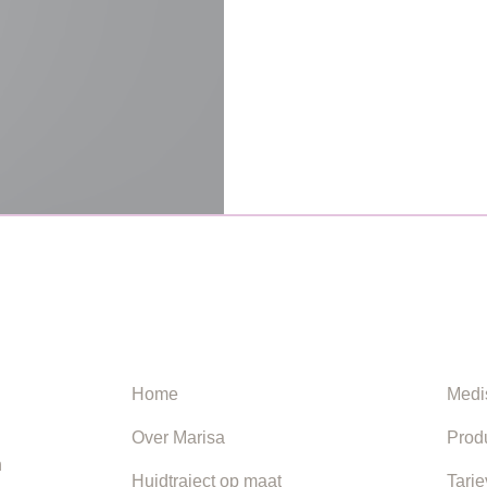
NAVIGATIE
INF
Home
Medi
Over Marisa
Prod
n
Huidtraject op maat
Tari