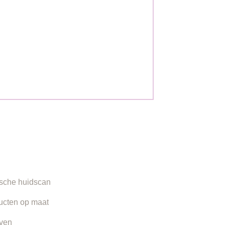
ORMATIE
sche huidscan
ucten op maat
even