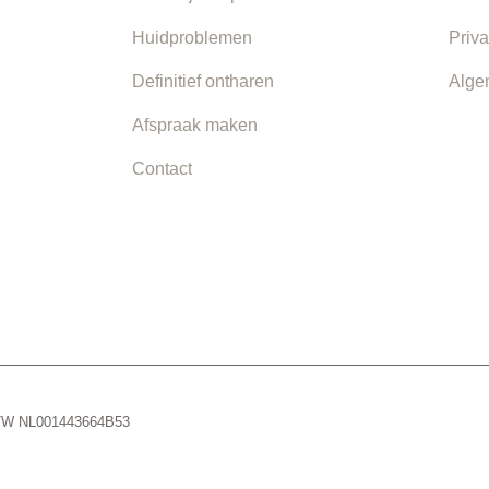
Huidproblemen
Priva
Definitief ontharen
Alge
Afspraak maken
Contact
 BTW NL001443664B53