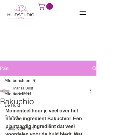
Post
Alle berichten
Marisa Dost
Alle berichten
1 dec 2021
Bakuchiol
De Huid
Momenteel hoor je veel over het 
De zon
nieuwe ingrediënt Bakuchiol. Een 
plantaardig ingrediënt dat veel 
Huidproblemen
voordelen voor de huid biedt. Wat 