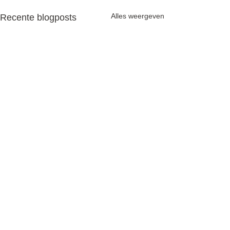
Alles weergeven
Recente blogposts
1 opmerking
Collageen
Fibroblasten