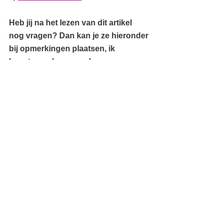
Heb jij na het lezen van dit artikel 
nog vragen? Dan kan je ze hieronder 
bij opmerkingen plaatsen, ik 
beantwoord ze graag! 
Tags:
antiaging
huidveroudering
aging
rimpels
huidverslapping
versteviging
collageen
anti aging
anti rimpel
De Huid
Alles weergeven
Recente blogposts