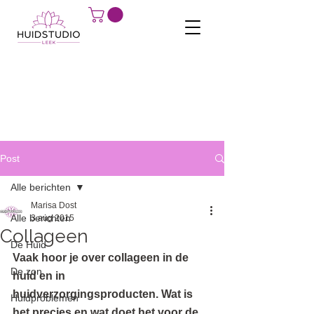
Post
Alle berichten
Marisa Dost
Alle berichten
3 aug 2015
Collageen
De Huid
Vaak hoor je over collageen in de 
De zon
huid en in 
huidverzorgingsproducten. Wat is 
Huidproblemen
het precies en wat doet het voor de 