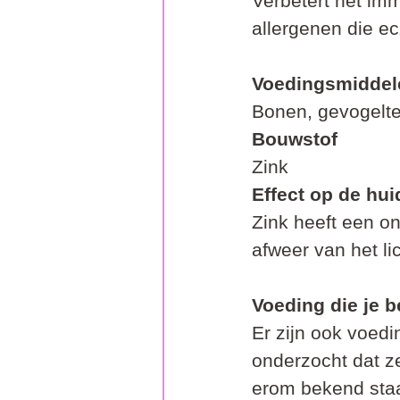
Verbetert het im
allergenen die e
Voedingsmiddel
Bonen, gevogelte
Bouwstof
Zink
Effect op de hui
Zink heeft een o
afweer van het l
Voeding die je b
Er zijn ook voedi
onderzocht dat z
erom bekend staa