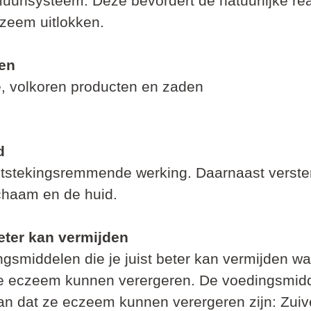
muunsysteem. Deze bevordert de natuurlijke rea
czeem uitlokken.
en
, volkoren producten en zaden
d
ntstekingsremmende werking. Daarnaast verster
ichaam en de huid.
eter kan vermijden
ngsmiddelen die je juist beter kan vermijden wa
e eczeem kunnen verergeren. De voedingsmidd
n dat ze eczeem kunnen verergeren zijn: Zuive