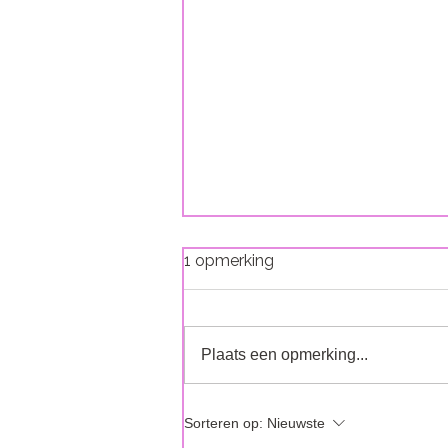
1 opmerking
Plaats een opmerking...
Hormonen en Overmatige
Sorteren op:
Nieuwste
Haargroei