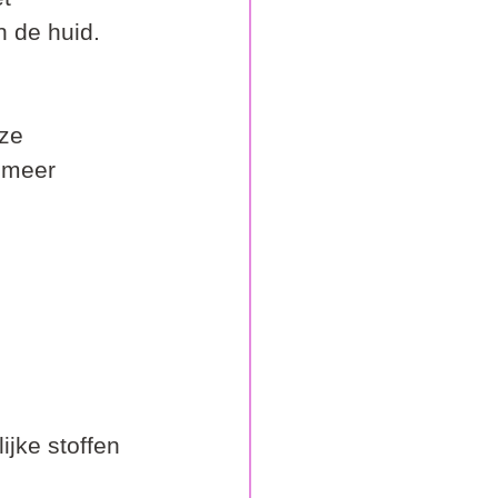
n de huid.
ze 
 meer 
ijke stoffen 