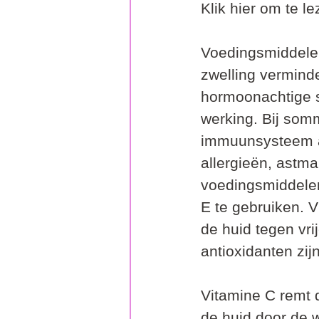
Klik hier om te le
Voedingsmiddelen
zwelling vermind
hormoonachtige s
werking. Bij som
immuunsysteem a
allergieën, astma
voedingsmiddelen 
E te gebruiken. V
de huid tegen vri
antioxidanten zijn
Vitamine C remt d
de huid door de 