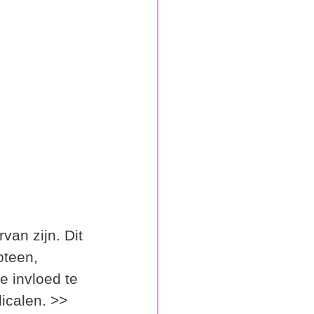
an zijn. Dit 
oteen, 
e invloed te 
icalen. >> 