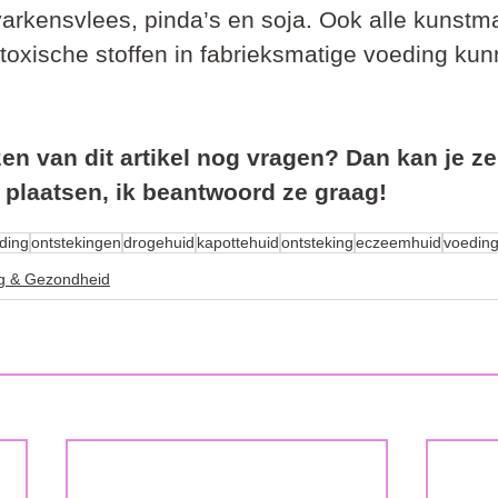
 varkensvlees, pinda’s en soja. Ook alle kunstma
toxische stoffen in fabrieksmatige voeding ku
ezen van dit artikel nog vragen? Dan kan je z
 plaatsen, ik beantwoord ze graag! 
ding
ontstekingen
drogehuid
kapottehuid
ontsteking
eczeemhuid
voeding
g & Gezondheid