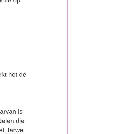
ctie op 
kt het de 
arvan is 
elen die 
l, tarwe 