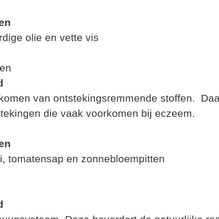
en
dige olie en vette vis
ren
d
ijkomen van ontstekingsremmende stoffen.  Daa
ekingen die vaak voorkomen bij eczeem.         
en
i, tomatensap en zonnebloempitten
d