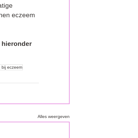
tige 
nnen eczeem 
e hieronder 
 bij eczeem
Alles weergeven