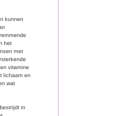
en kunnen 
an 
gsremmende 
 het 
nsen met 
rsterkende 
 en vitamine 
t lichaam en 
en wat 
estrijdt in 
t 