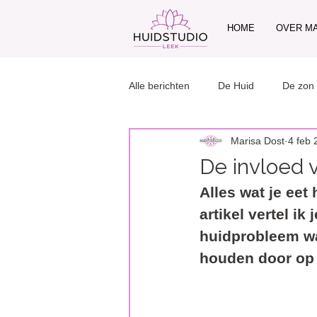
HOME
OVER M
Alle berichten
De Huid
De zon
Marisa Dost
4 feb 
Make-up
De invloed 
Alles wat je eet 
artikel vertel i
huidprobleem wa
houden door op j