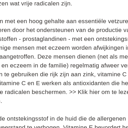
zen wat vrije radicalen zijn.
 met een hoog gehalte aan essentiële vetzur
eren door het ondersteunen van de productie v
toffen - prostaglandinen - met een ontstekin
mige mensen met eczeem worden afwijkingen in
angetroffen. Deze mensen dienen (net als me
 en eczeem in de familie) regelmatig afweer ve
te gebruiken die rijk zijn aan zink, vitamine C
itamine C en E werken als antioxidanten die he
je radicalen beschermen. >> Klik hier om te lez
.
e ontstekingsstof in de huid die de allergenen b
weerstand te verhogen. Vitamine E bevordert he