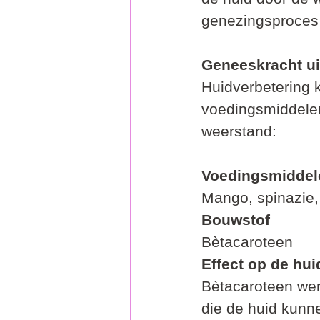
genezingsproces i
Geneeskracht ui
Huidverbetering 
voedingsmiddelen
weerstand:
Voedingsmiddel
Mango, spinazie, w
Bouwstof
Bètacaroteen    
Effect op de hui
Bètacaroteen werk
die de huid kunne