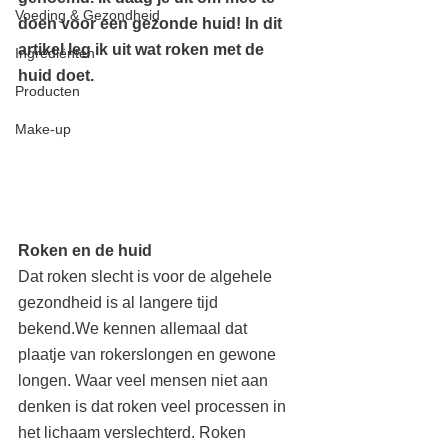
Voeding & Gezondheid
doen voor een gezonde huid! In dit 
artikel leg ik uit wat roken met de 
Ingrediënten
huid doet.
Producten
Make-up
Roken en de huid
Dat roken slecht is voor de algehele 
gezondheid is al langere tijd 
bekend.We kennen allemaal dat 
plaatje van rokerslongen en gewone 
longen. Waar veel mensen niet aan 
denken is dat roken veel processen in 
het lichaam verslechterd. Roken 