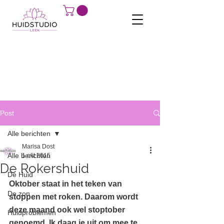
Post
Alle berichten
Marisa Dost
Alle berichten
1 okt 2015
De Rokershuid
De Huid
Oktober staat in het teken van 
De zon
stoppen met roken. Daarom wordt 
deze maand ook wel stoptober 
Huidproblemen
genoemd. Ik daag je uit om mee te 