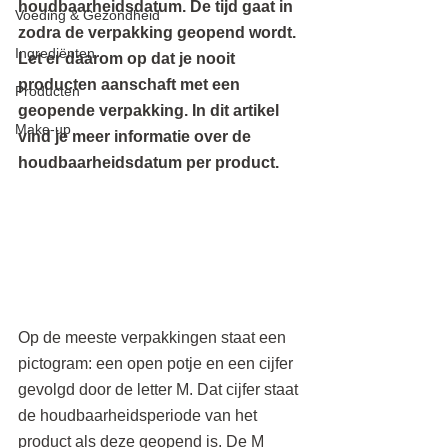
houdbaarheidsdatum. De tijd gaat in 
Voeding & Gezondheid
zodra de verpakking geopend wordt. 
Ingrediënten
Let er daarom op dat je nooit 
producten aanschaft met een 
Producten
geopende verpakking. In dit artikel 
Make-up
vind je meer informatie over de 
houdbaarheidsdatum per product.
Op de meeste verpakkingen staat een 
pictogram: een open potje en een cijfer 
gevolgd door de letter M. Dat cijfer staat 
de houdbaarheidsperiode van het 
product als deze geopend is. De M 