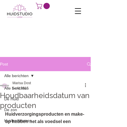
Post
Alle berichten
Marisa Dost
Alle berichten
5 okt 2015
Houdbaarheidsdatum van
De Huid
producten
De zon
Huidverzorgingsproducten en make-
Huidproblemen
up hebben net als voedsel een 