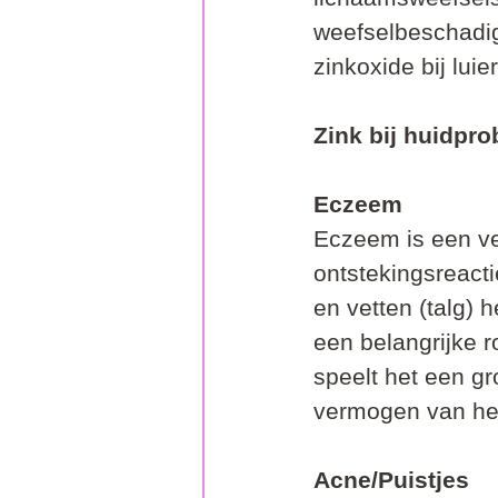
weefselbeschadig
zinkoxide bij luie
Zink bij huidpr
Eczeem
Eczeem is een ve
ontstekingsreact
en vetten (talg) 
een belangrijke r
speelt het een gr
vermogen van he
Acne/Puistjes