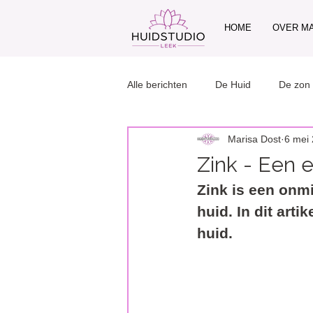
HOME
OVER M
Alle berichten
De Huid
De zon
Marisa Dost
6 mei
Make-up
Zink - Een e
Zink is een onm
huid. In dit arti
huid.