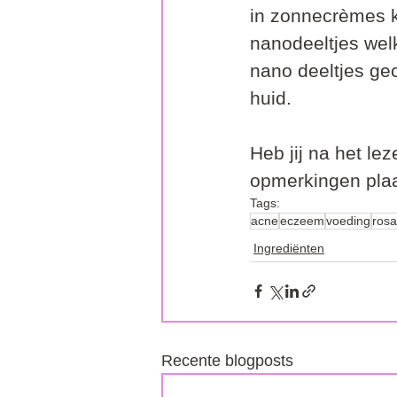
in zonnecrèmes k
nanodeeltjes welk
nano deeltjes gec
huid.
Heb jij na het le
opmerkingen plaa
Tags:
acne
eczeem
voeding
ros
Ingrediënten
Recente blogposts