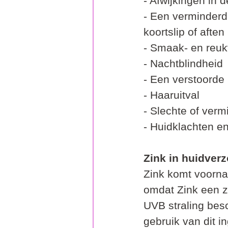
- Afwijkingen in 
- Een verminderd
koortslip of aften
- Smaak- en reuk
- Nachtblindheid
- Een verstoorde
- Haaruitval
- Slechte of verm
- Huidklachten e
Zink in huidver
Zink komt voornam
omdat Zink een z
UVB straling besc
gebruik van dit i