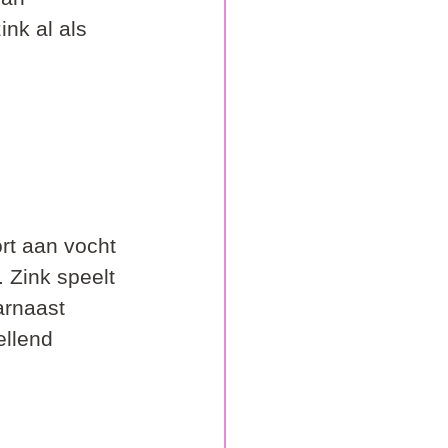
nk al als 
rt aan vocht 
 Zink speelt 
arnaast 
ellend 