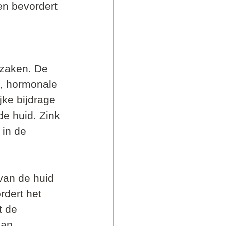
en bevordert 
zaken. De 
, hormonale 
jke bijdrage 
e huid. Zink 
 in de 
van de huid 
rdert het 
t de 
van 