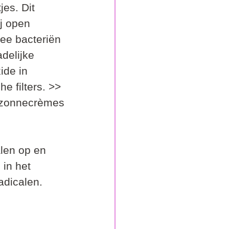
es. Dit 
j open 
ee bacteriën 
delijke 
ide in 
e filters. >> 
n zonnecrèmes
alen op en 
in het 
adicalen.