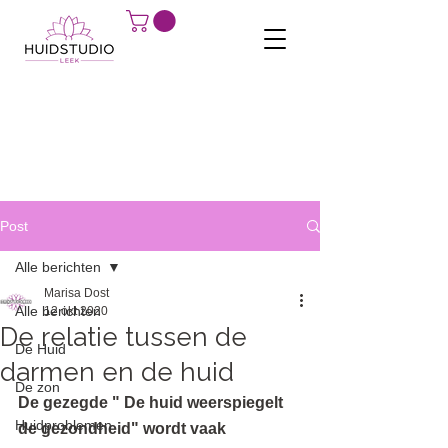
Post
Alle berichten
Marisa Dost
Alle berichten
12 okt 2020
De relatie tussen de
De Huid
darmen en de huid
De zon
De gezegde " De huid weerspiegelt 
Huidproblemen
de gezondheid" wordt vaak 