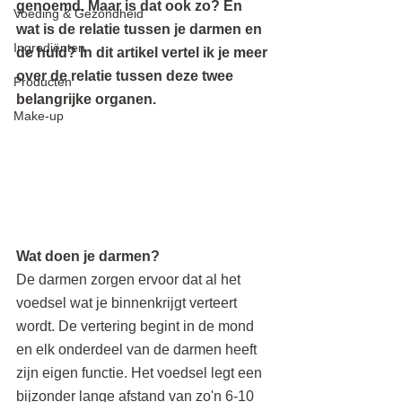
genoemd. Maar is dat ook zo? En 
Voeding & Gezondheid
wat is de relatie tussen je darmen en 
Ingrediënten
de huid? In dit artikel vertel ik je meer 
over de relatie tussen deze twee 
Producten
belangrijke organen.
Make-up
Wat doen je darmen?
De darmen zorgen ervoor dat al het 
voedsel wat je binnenkrijgt verteert 
wordt. De vertering begint in de mond 
en elk onderdeel van de darmen heeft 
zijn eigen functie. Het voedsel legt een 
bijzonder lange afstand van zo'n 6-10 